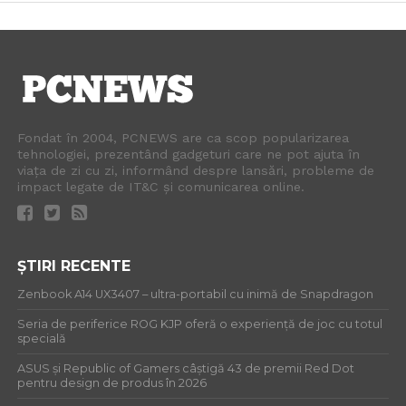
Fondat în 2004, PCNEWS are ca scop popularizarea
tehnologiei, prezentând gadgeturi care ne pot ajuta în
viața de zi cu zi, informând despre lansări, probleme de
impact legate de IT&C și comunicarea online.
ȘTIRI RECENTE
Zenbook A14 UX3407 – ultra-portabil cu inimă de Snapdragon
Seria de periferice ROG KJP oferă o experiență de joc cu totul
specială
ASUS și Republic of Gamers câștigă 43 de premii Red Dot
pentru design de produs în 2026