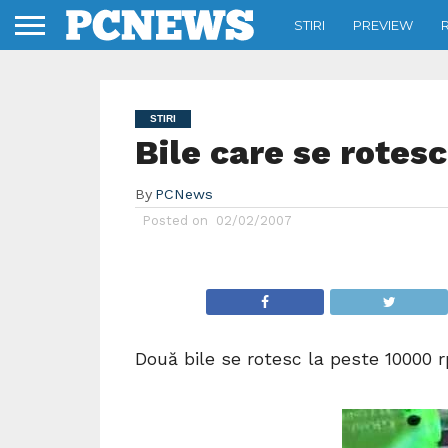
STIRI
PREVIEW
STIRI
Bile care se rotes
By
PCNews
Posted on
02/02/2007
Două bile se rotesc la peste 10000 