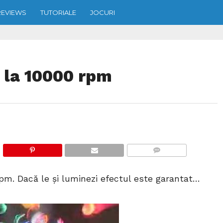
REVIEWS
TUTORIALE
JOCURI
c la 10000 rpm
COMMENTS
rpm. Dacă le şi luminezi efectul este garantat…