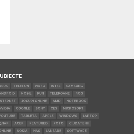
UBIECTE
ASUS
TELEFON
VIDEO
INTEL
SAMSUNG
ANDROID
MOBIL
FUN
TELEFOANE
ROG
INTERNET
JOCURI ONLINE
AMD
NOTEBOOK
NVIDIA
GOOGLE
SONY
CES
MICROSOFT
YOUTUBE
TABLETA
APPLE
WINDOWS
LAPTOP
QNAP
ACER
FEATURED
FOTO
CIUDATENII
ONLINE
NOKIA
NAS
LANSARE
SOFTWARE