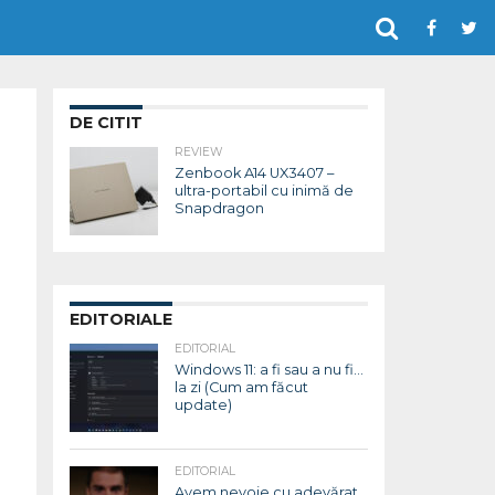
DE CITIT
REVIEW
Zenbook A14 UX3407 –
ultra-portabil cu inimă de
Snapdragon
EDITORIALE
EDITORIAL
Windows 11: a fi sau a nu fi…
la zi (Cum am făcut
update)
EDITORIAL
Avem nevoie cu adevărat