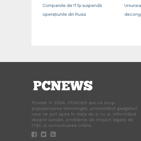
Companiile de IT își suspendă
Uniunea
operațiunile din Rusia
deconge
Fondat în 2004, PCNEWS are ca scop
popularizarea tehnologiei, prezentând gadgeturi
care ne pot ajuta în viața de zi cu zi, informând
despre lansări, probleme de impact legate de
IT&C și comunicarea online.