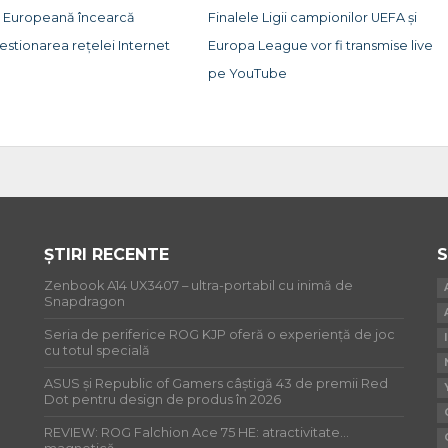
 Europeană încearcă
Finalele Ligii campionilor UEFA și
stionarea rețelei Internet
Europa League vor fi transmise live
pe YouTube
ȘTIRI RECENTE
S
Zenbook A14 UX3407 – ultra-portabil cu inimă de
Snapdragon
Seria de periferice ROG KJP oferă o experiență de joc
cu totul specială
ASUS și Republic of Gamers câștigă 43 de premii Red
Dot pentru design de produs în 2026
REVIEW: ROG Falchion Ace 75 HE: atractivitate…