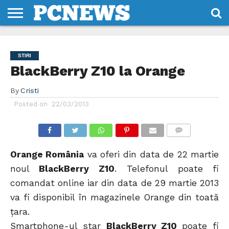
HOME
STIRI
REVIEWS
DESPRE
CONTACT
TERMENI
CODURI/LICENTE
NOI
SI
STIRI
CONDITII
BlackBerry Z10 la Orange
By
Cristi
Posted on
22/03/2013
COMMENTS
Orange România
va oferi din data de 22 martie
noul
BlackBerry Z10
. Telefonul poate fi
comandat online iar din data de 29 martie 2013
va fi disponibil în magazinele Orange din toată
ţara.
Smartphone-ul star
BlackBerry Z10
poate fi