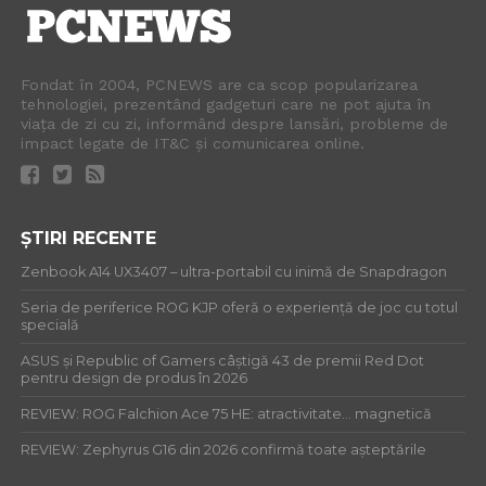
Fondat în 2004, PCNEWS are ca scop popularizarea
tehnologiei, prezentând gadgeturi care ne pot ajuta în
viața de zi cu zi, informând despre lansări, probleme de
impact legate de IT&C și comunicarea online.
ȘTIRI RECENTE
Zenbook A14 UX3407 – ultra-portabil cu inimă de Snapdragon
Seria de periferice ROG KJP oferă o experiență de joc cu totul
specială
ASUS și Republic of Gamers câștigă 43 de premii Red Dot
pentru design de produs în 2026
REVIEW: ROG Falchion Ace 75 HE: atractivitate… magnetică
REVIEW: Zephyrus G16 din 2026 confirmă toate așteptările