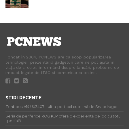
Fondat în 2004, PCNEWS are ca scop popularizarea
tehnologiei, prezentând gadgeturi care ne pot ajuta în
viața de zi cu zi, informând despre lansări, probleme de
impact legate de IT&C și comunicarea online.
ȘTIRI RECENTE
Zenbook A14 UX3407 – ultra-portabil cu inimă de Snapdragon
Seria de periferice ROG KJP oferă o experiență de joc cu totul
specială