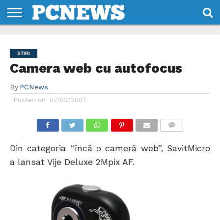
HOME
STIRI
REVIEWS
DESPRE
CONTACT
TERMENI
CODURI/LICENTE
NOI
SI
STIRI
CONDITII
Camera web cu autofocus
By
PCNews
Posted on
07/02/2007
COMMENTS
Din categoria “încă o cameră web”, SavitMicro
a lansat Vije Deluxe 2Mpix AF.