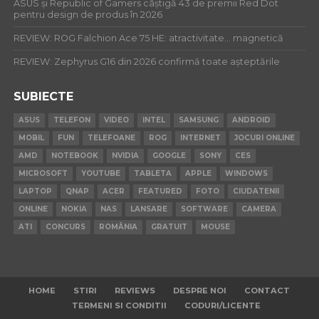
ASUS și Republic of Gamers câștigă 43 de premii Red Dot
pentru design de produs în 2026
REVIEW: ROG Falchion Ace 75 HE: atractivitate… magnetică
REVIEW: Zephyrus G16 din 2026 confirmă toate așteptările
SUBIECTE
ASUS
TELEFON
VIDEO
INTEL
SAMSUNG
ANDROID
MOBIL
FUN
TELEFOANE
ROG
INTERNET
JOCURI ONLINE
AMD
NOTEBOOK
NVIDIA
GOOGLE
SONY
CES
MICROSOFT
YOUTUBE
TABLETA
APPLE
WINDOWS
LAPTOP
QNAP
ACER
FEATURED
FOTO
CIUDATENII
ONLINE
NOKIA
NAS
LANSARE
SOFTWARE
CAMERA
ATI
CONCURS
ROMÂNIA
GRATUIT
MOUSE
HOME
STIRI
REVIEWS
DESPRE NOI
CONTACT
TERMENI SI CONDITII
CODURI/LICENTE