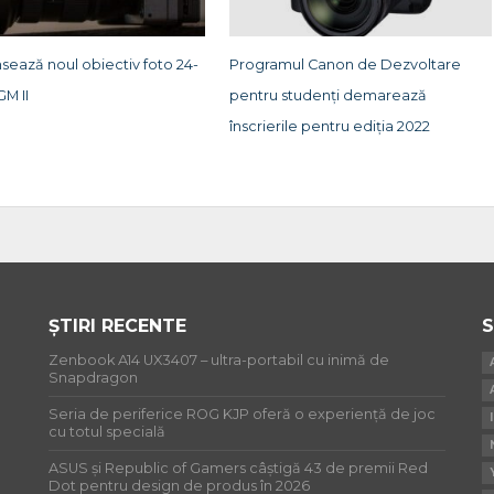
sează noul obiectiv foto 24-
Programul Canon de Dezvoltare
GM II
pentru studenți demarează
înscrierile pentru ediția 2022
ȘTIRI RECENTE
S
Zenbook A14 UX3407 – ultra-portabil cu inimă de
Snapdragon
Seria de periferice ROG KJP oferă o experiență de joc
cu totul specială
ASUS și Republic of Gamers câștigă 43 de premii Red
Dot pentru design de produs în 2026