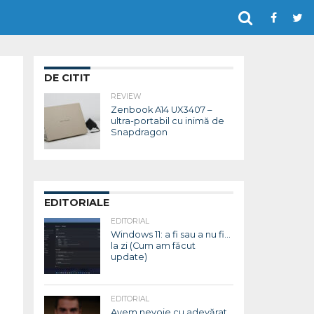
DE CITIT
REVIEW
Zenbook A14 UX3407 –
ultra-portabil cu inimă de
Snapdragon
EDITORIALE
EDITORIAL
Windows 11: a fi sau a nu fi…
la zi (Cum am făcut
update)
EDITORIAL
Avem nevoie cu adevărat