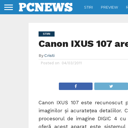
STIRI
PREVIEW
STIRI
Canon IXUS 107 are
By
Cristi
Posted on
04/03/2011
Canon IXUS 107 este recunoscut pen
imaginilor şi acuratețea detaliilor
procesorul de imagine DIGIC 4 cu 
oferă acest aparat este sistemul