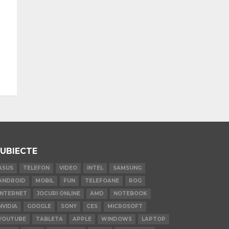
UBIECTE
ASUS
TELEFON
VIDEO
INTEL
SAMSUNG
ANDROID
MOBIL
FUN
TELEFOANE
ROG
INTERNET
JOCURI ONLINE
AMD
NOTEBOOK
NVIDIA
GOOGLE
SONY
CES
MICROSOFT
YOUTUBE
TABLETA
APPLE
WINDOWS
LAPTOP