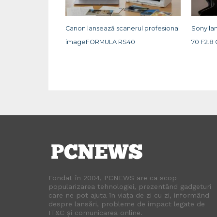
Canon lansează scanerul profesional
Sony lan
imageFORMULA RS40
70 F2.8 
Fondat în 2004, PCNEWS are ca scop
popularizarea tehnologiei, prezentând gadgeturi
care ne pot ajuta în viața de zi cu zi, informând
despre lansări, probleme de impact legate de
IT&C și comunicarea online.