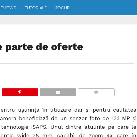
REVIEWS
TUTORIALE
JOCURI
 parte de oferte
COMMENTS
tru ușurința în utilizare dar și pentru calitatea
. Camera beneficiază de un senzor foto de 12.1 MP și
tehnologie iSAPS. Unul dintre atuurile pe care le
 optic wide 28 mm, capabil de zoom 4x, care în