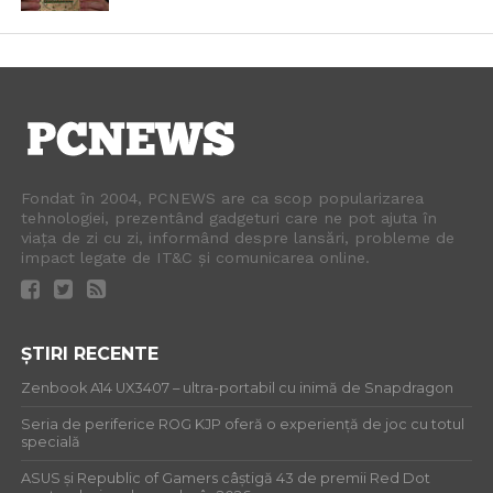
Fondat în 2004, PCNEWS are ca scop popularizarea
tehnologiei, prezentând gadgeturi care ne pot ajuta în
viața de zi cu zi, informând despre lansări, probleme de
impact legate de IT&C și comunicarea online.
ȘTIRI RECENTE
Zenbook A14 UX3407 – ultra-portabil cu inimă de Snapdragon
Seria de periferice ROG KJP oferă o experiență de joc cu totul
specială
ASUS și Republic of Gamers câștigă 43 de premii Red Dot