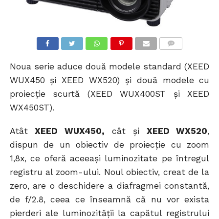
COMMENTS
Noua serie aduce două modele standard (XEED
WUX450 şi XEED WX520) şi două modele cu
proiecţie scurtă (XEED WUX400ST şi XEED
WX450ST).
Atât
XEED WUX450,
cât şi
XEED WX520
,
dispun de un obiectiv de proiecţie cu zoom
1,8x, ce oferă aceeaşi luminozitate pe întregul
registru al zoom-ului. Noul obiectiv, creat de la
zero, are o deschidere a diafragmei constantă,
de f/2.8, ceea ce înseamnă că nu vor exista
pierderi ale luminozităţii la capătul registrului