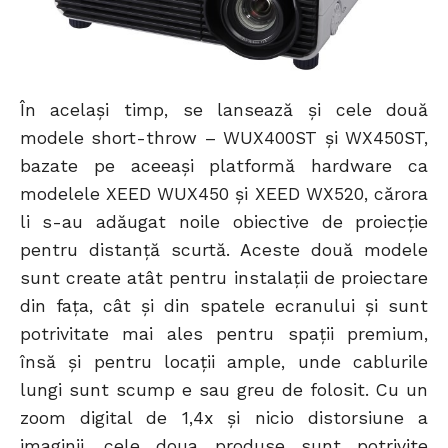
În acelaşi timp, se lansează şi cele două
modele short-throw – WUX400ST şi WX450ST,
bazate pe aceeaşi platformă hardware ca
modelele XEED WUX450 şi XEED WX520, cărora
li s-au adăugat noile obiective de proiecţie
pentru distanţă scurtă. Aceste două modele
sunt create atât pentru instalaţii de proiectare
din faţa, cât şi din spatele ecranului şi sunt
potrivitate mai ales pentru spaţii premium,
însă şi pentru locaţii ample, unde cablurile
lungi sunt scump e sau greu de folosit. Cu un
zoom digital de 1,4x şi nicio distorsiune a
imaginii, cele doua produse sunt potrivite