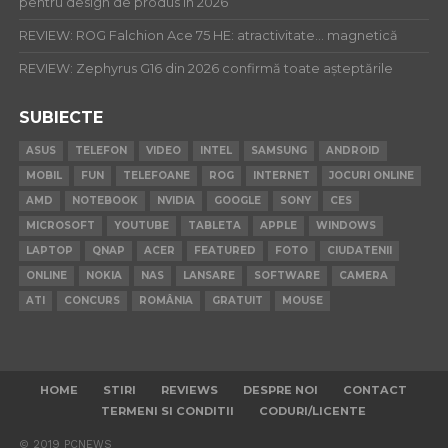
pentru design de produs în 2026
REVIEW: ROG Falchion Ace 75 HE: atractivitate… magnetică
REVIEW: Zephyrus G16 din 2026 confirmă toate așteptările
SUBIECTE
ASUS
TELEFON
VIDEO
INTEL
SAMSUNG
ANDROID
MOBIL
FUN
TELEFOANE
ROG
INTERNET
JOCURI ONLINE
AMD
NOTEBOOK
NVIDIA
GOOGLE
SONY
CES
MICROSOFT
YOUTUBE
TABLETA
APPLE
WINDOWS
LAPTOP
QNAP
ACER
FEATURED
FOTO
CIUDATENII
ONLINE
NOKIA
NAS
LANSARE
SOFTWARE
CAMERA
ATI
CONCURS
ROMÂNIA
GRATUIT
MOUSE
HOME
STIRI
REVIEWS
DESPRE NOI
CONTACT
TERMENI SI CONDITII
CODURI/LICENTE
© 2019 PCNEWS