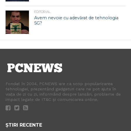
EDITORIAL
Avem nevoie cu adevărat de tehnologia
5G?
Fondat în 2004, PCNEWS are ca scop popularizarea
tehnologiei, prezentând gadgeturi care ne pot ajuta în
viața de zi cu zi, informând despre lansări, probleme de
impact legate de IT&C și comunicarea online.
ȘTIRI RECENTE