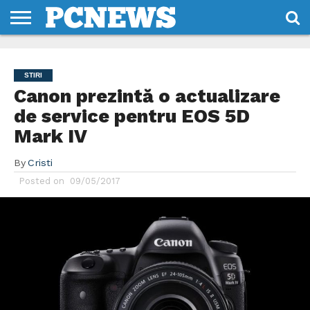
HOME
STIRI
REVIEWS
DESPRE
CONTACT
TERMENI
CODURI/LICENTE
NOI
SI
STIRI
CONDITII
Canon prezintă o actualizare
de service pentru EOS 5D
Mark IV
By
Cristi
Posted on
09/05/2017