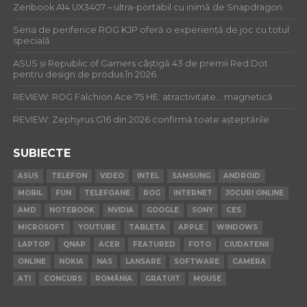
Zenbook A14 UX3407 – ultra-portabil cu inimă de Snapdragon
Seria de periferice ROG KJP oferă o experiență de joc cu totul
specială
ASUS și Republic of Gamers câștigă 43 de premii Red Dot
pentru design de produs în 2026
REVIEW: ROG Falchion Ace 75 HE: atractivitate… magnetică
REVIEW: Zephyrus G16 din 2026 confirmă toate așteptările
SUBIECTE
ASUS
TELEFON
VIDEO
INTEL
SAMSUNG
ANDROID
MOBIL
FUN
TELEFOANE
ROG
INTERNET
JOCURI ONLINE
AMD
NOTEBOOK
NVIDIA
GOOGLE
SONY
CES
MICROSOFT
YOUTUBE
TABLETA
APPLE
WINDOWS
LAPTOP
QNAP
ACER
FEATURED
FOTO
CIUDATENII
ONLINE
NOKIA
NAS
LANSARE
SOFTWARE
CAMERA
ATI
CONCURS
ROMÂNIA
GRATUIT
MOUSE