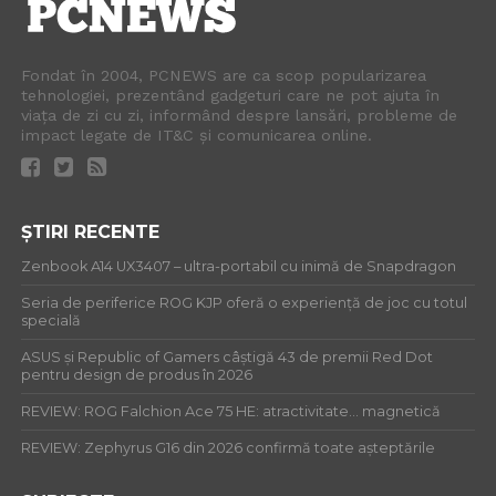
Fondat în 2004, PCNEWS are ca scop popularizarea
tehnologiei, prezentând gadgeturi care ne pot ajuta în
viața de zi cu zi, informând despre lansări, probleme de
impact legate de IT&C și comunicarea online.
ȘTIRI RECENTE
Zenbook A14 UX3407 – ultra-portabil cu inimă de Snapdragon
Seria de periferice ROG KJP oferă o experiență de joc cu totul
specială
ASUS și Republic of Gamers câștigă 43 de premii Red Dot
pentru design de produs în 2026
REVIEW: ROG Falchion Ace 75 HE: atractivitate… magnetică
REVIEW: Zephyrus G16 din 2026 confirmă toate așteptările