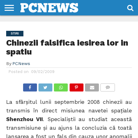
HOME
STIRI
REVIEWS
DESPRE
CONTACT
TERMENI
CODURI/LICENTE
NOI
SI
STIRI
CONDITII
Chinezii falsifica iesirea lor in
spatiu
By
PCNews
Posted on
09/02/2009
COMMENTS
La sfârşitul lunii septembrie 2008 chinezii au
transmis în direct misiunea navetei spaţiale
Shenzhou VII
. Specialiştii au studiat această
transmisiune şi au ajuns la concluzia că toată
lansarea a fost un fals din cauza unor anomalii