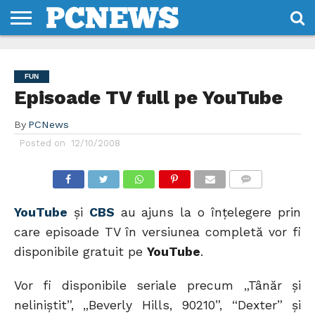
HOME
STIRI
REVIEWS
DESPRE
CONTACT
TERMENI
CODURI/LICENTE
NOI
SI
FUN
CONDITII
Episoade TV full pe YouTube
By
PCNews
Posted on
12/10/2008
COMMENTS
YouTube
şi
CBS
au ajuns la o înţelegere prin
care episoade TV în versiunea completă vor fi
disponibile gratuit pe
YouTube
.
Vor fi disponibile seriale precum „Tânăr şi
neliniştit”, „Beverly Hills, 90210”, “Dexter” şi