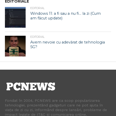
EDITORIALE
EDITORIAL
Windows 11: a fi sau a nu fi… la zi (Cum
am făcut update)
EDITORIAL
Avem nevoie cu adevărat de tehnologia
5G?
Fondat în 2004, PCNEWS are ca scop popularizarea
tehnologiei, prezentând gadgeturi care ne pot ajuta în
viața de zi cu zi, informând despre lansări, probleme de
impact legate de IT&C și comunicarea online.