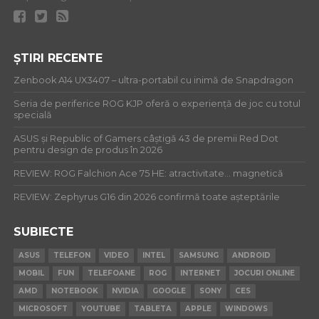
ȘTIRI RECENTE
Zenbook A14 UX3407 – ultra-portabil cu inimă de Snapdragon
Seria de periferice ROG KJP oferă o experiență de joc cu totul
specială
ASUS și Republic of Gamers câștigă 43 de premii Red Dot
pentru design de produs în 2026
REVIEW: ROG Falchion Ace 75 HE: atractivitate… magnetică
REVIEW: Zephyrus G16 din 2026 confirmă toate așteptările
SUBIECTE
ASUS
TELEFON
VIDEO
INTEL
SAMSUNG
ANDROID
MOBIL
FUN
TELEFOANE
ROG
INTERNET
JOCURI ONLINE
AMD
NOTEBOOK
NVIDIA
GOOGLE
SONY
CES
MICROSOFT
YOUTUBE
TABLETA
APPLE
WINDOWS