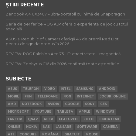
ȘTIRI RECENTE
Zenbook A14 UX3407 – ultra-portabil cu inimă de Snapdragon
Seria de periferice ROG KJP oferă o experiență de joc cu totul
specială
ASUS și Republic of Gamers câștigă 43 de premii Red Dot
pentru design de produs în 2026
REVIEW: ROG Falchion Ace 75 HE: atractivitate… magnetică
REVIEW: Zephyrus G16 din 2026 confirmă toate așteptările
SUBIECTE
ASUS
TELEFON
VIDEO
INTEL
SAMSUNG
ANDROID
MOBIL
FUN
TELEFOANE
ROG
INTERNET
JOCURI ONLINE
AMD
NOTEBOOK
NVIDIA
GOOGLE
SONY
CES
MICROSOFT
YOUTUBE
TABLETA
APPLE
WINDOWS
LAPTOP
QNAP
ACER
FEATURED
FOTO
CIUDATENII
ONLINE
NOKIA
NAS
LANSARE
SOFTWARE
CAMERA
ATI
CONCURS
ROMÂNIA
GRATUIT
MOUSE