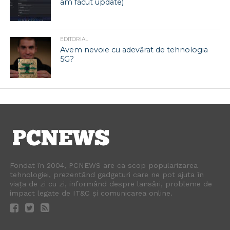
am făcut update)
EDITORIAL
Avem nevoie cu adevărat de tehnologia
5G?
Fondat în 2004, PCNEWS are ca scop popularizarea
tehnologiei, prezentând gadgeturi care ne pot ajuta în
viața de zi cu zi, informând despre lansări, probleme de
impact legate de IT&C și comunicarea online.