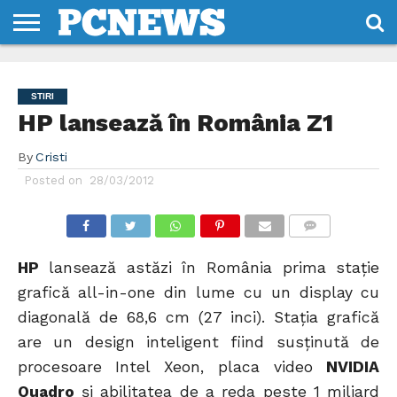
HOME
STIRI
REVIEWS
DESPRE
CONTACT
TERMENI
CODURI/LICENTE
NOI
SI
STIRI
CONDITII
HP lansează în România Z1
By
Cristi
Posted on
28/03/2012
COMMENTS
HP
lansează astăzi în România prima staţie
grafică all-in-one din lume cu un display cu
diagonală de 68,6 cm (27 inci). Stația grafică
are un design inteligent fiind susținută de
procesoare Intel Xeon, placa video
NVIDIA
Quadro
şi abilitatea de a reda peste 1 miliard