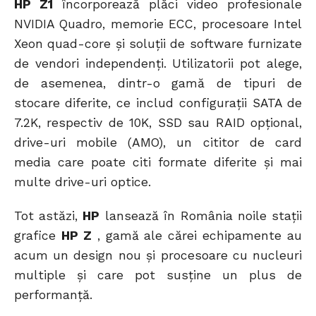
HP Z1
încorporează plăci video profesionale
NVIDIA Quadro, memorie ECC, procesoare Intel
Xeon quad-core şi soluţii de software furnizate
de vendori independenţi. Utilizatorii pot alege,
de asemenea, dintr-o gamă de tipuri de
stocare diferite, ce includ configuraţii SATA de
7.2K, respectiv de 10K, SSD sau RAID opţional,
drive-uri mobile (AMO), un cititor de card
media care poate citi formate diferite şi mai
multe drive-uri optice.
Tot astăzi,
HP
lansează în România noile staţii
grafice
HP Z
, gamă ale cărei echipamente au
acum un design nou şi procesoare cu nucleuri
multiple și care pot susţine un plus de
performanţă.