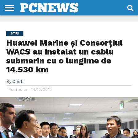
HOME
STIRI
REVIEWS
DESPRE
CONTACT
TERMENI
CODURI/LICENTE
NOI
SI
STIRI
CONDITII
Huawei Marine și Consorțiul
WACS au instalat un cablu
submarin cu o lungime de
14.530 km
By
Cristi
Posted on
14/12/2015