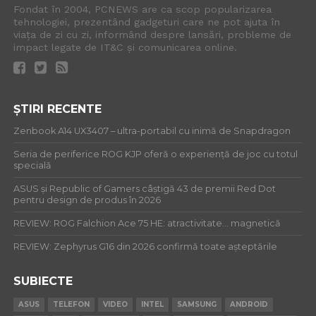
Fondat în 2004, PCNEWS are ca scop popularizarea
tehnologiei, prezentând gadgeturi care ne pot ajuta în
viața de zi cu zi, informând despre lansări, probleme de
impact legate de IT&C și comunicarea online.
ȘTIRI RECENTE
Zenbook A14 UX3407 – ultra-portabil cu inimă de Snapdragon
Seria de periferice ROG KJP oferă o experiență de joc cu totul
specială
ASUS și Republic of Gamers câștigă 43 de premii Red Dot
pentru design de produs în 2026
REVIEW: ROG Falchion Ace 75 HE: atractivitate… magnetică
REVIEW: Zephyrus G16 din 2026 confirmă toate așteptările
SUBIECTE
ASUS
TELEFON
VIDEO
INTEL
SAMSUNG
ANDROID