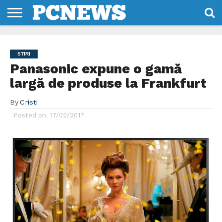
HOME
STIRI
REVIEWS
DESPRE
CONTACT
TERMENI
CODURI/LICENTE
NOI
SI
STIRI
CONDITII
Panasonic expune o gamă
largă de produse la Frankfurt
By
Cristi
Posted on
17/02/2017