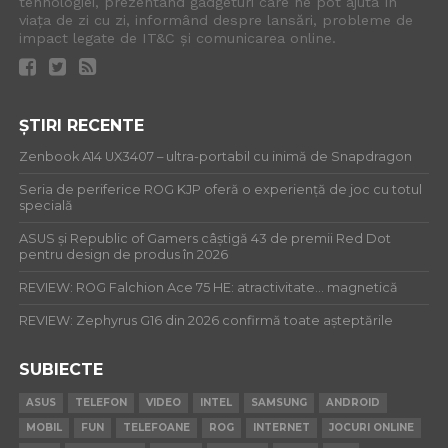
tehnologiei, prezentând gadgeturi care ne pot ajuta în
viața de zi cu zi, informând despre lansări, probleme de
impact legate de IT&C și comunicarea online.
ȘTIRI RECENTE
Zenbook A14 UX3407 – ultra-portabil cu inimă de Snapdragon
Seria de periferice ROG KJP oferă o experiență de joc cu totul
specială
ASUS și Republic of Gamers câștigă 43 de premii Red Dot
pentru design de produs în 2026
REVIEW: ROG Falchion Ace 75 HE: atractivitate… magnetică
REVIEW: Zephyrus G16 din 2026 confirmă toate așteptările
SUBIECTE
ASUS
TELEFON
VIDEO
INTEL
SAMSUNG
ANDROID
MOBIL
FUN
TELEFOANE
ROG
INTERNET
JOCURI ONLINE