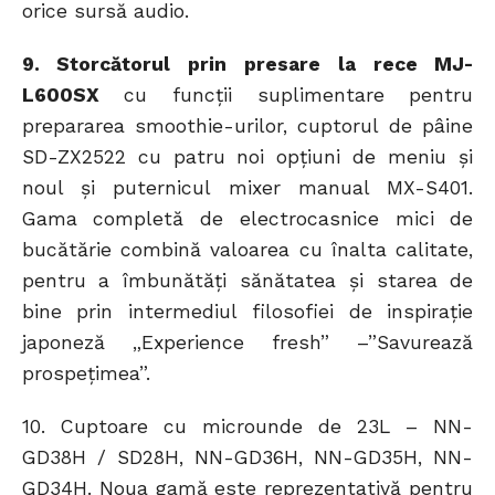
orice sursă audio.
9. Storcătorul prin presare la rece MJ-
L600SX
cu funcții suplimentare pentru
prepararea smoothie-urilor, cuptorul de pâine
SD-ZX2522 cu patru noi opțiuni de meniu și
noul și puternicul mixer manual MX-S401.
Gama completă de electrocasnice mici de
bucătărie combină valoarea cu înalta calitate,
pentru a îmbunătăți sănătatea și starea de
bine prin intermediul filosofiei de inspirație
japoneză „Experience fresh” –”Savurează
prospețimea”.
10. Cuptoare cu microunde de 23L – NN-
GD38H / SD28H, NN-GD36H, NN-GD35H, NN-
GD34H. Noua gamă este reprezentativă pentru