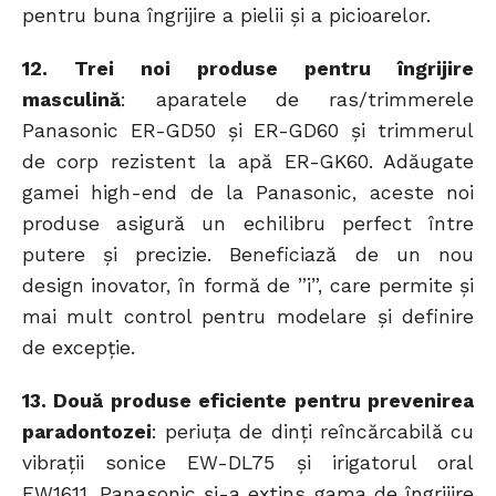
pentru buna îngrijire a pielii și a picioarelor.
12. Trei noi produse pentru îngrijire
masculină
: aparatele de ras/trimmerele
Panasonic ER-GD50 și ER-GD60 și trimmerul
de corp rezistent la apă ER-GK60. Adăugate
gamei high-end de la Panasonic, aceste noi
produse asigură un echilibru perfect între
putere și precizie. Beneficiază de un nou
design inovator, în formă de ”i”, care permite și
mai mult control pentru modelare și definire
de excepție.
13. Două produse eficiente pentru prevenirea
paradontozei
: periuța de dinți reîncărcabilă cu
vibrații sonice EW-DL75 şi irigatorul oral
EW1611. Panasonic și-a extins gama de îngrijire