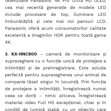
televizoare Panasonic 4K Pro Ultra HD OLED,
cea mai recentă generație de modele LED
include procesare de top, iluminare LED
îmbunătățită și cele mai noi panouri LCD.
Panasonic oferă acum consumatorilor calitate
excelentă a imaginilor HDR pentru toată gama
4K.
3. KX-HNC800
– cameră de monitorizare și
supraveghere cu o funcție unică de protejare a
intimității și de preînregistrare. Este soluția
perfectă pentru supravegherea unui animal de
companie lăsat singur în locuință. Prin funcția
de protejare a intimității, înregistrează numai
ceea ce doriți – nimic altceva. Înregistrează
material video Full HD excepțional, chiar și în
condiții de lumină slabă, cu un obiectiv care