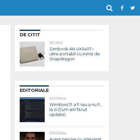
DE CITIT
REVIEW
Zenbook A14 UX3407 –
ultra-portabil cu inimă de
Snapdragon
EDITORIALE
EDITORIAL
Windows 11: a fi sau a nu fi…
la zi (Cum am făcut
update)
EDITORIAL
Avem nevoie cu adevărat