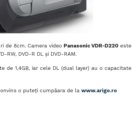
-uri de 8cm. Camera video
Panasonic VDR-D220
este
DVD-RW, DVD-R DL şi DVD-RAM.
 de 1,4GB, iar cele DL (dual layer) au o capacitate
 convins o puteţi cumpăara de la
www.arigo.ro