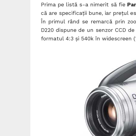
Prima pe listă s-a nimerit să fie
Pa
că are specificaţii bune, iar preţul es
În primul rând se remarcă prin zo
D220 dispune de un senzor CCD de 8
formatul 4:3 şi 540k în widescreen (1