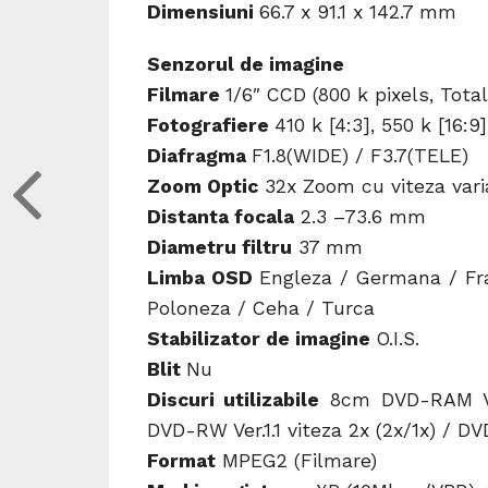
Dimensiuni
66.7 x 91.1 x 142.7 mm
Senzorul de imagine
Filmare
1/6″ CCD (800 k pixels, Total
Fotografiere
410 k [4:3], 550 k [16:9]
Diafragma
F1.8(WIDE) / F3.7(TELE)
Zoom Optic
32x Zoom cu viteza vari
Distanta focala
2.3 –73.6 mm
Diametru filtru
37 mm
Limba OSD
Engleza / Germana / Fra
Poloneza / Ceha / Turca
Stabilizator de imagine
O.I.S.
Blit
Nu
Discuri utilizabile
8cm DVD-RAM Ver
DVD-RW Ver.1.1 viteza 2x (2x/1x) / D
Format
MPEG2 (Filmare)