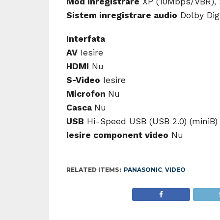
Mod inregistrare
XP (10Mbps/VBR), 
Sistem inregistrare audio
Dolby Digi
Interfata
AV
Iesire
HDMI
Nu
S-Video
Iesire
Microfon
Nu
Casca
Nu
USB
Hi-Speed USB (USB 2.0) (miniB)
Iesire component video
Nu
RELATED ITEMS:
PANASONIC
,
VIDEO