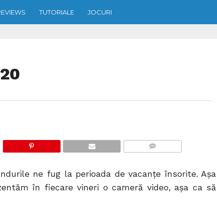
REVIEWS
TUTORIALE
JOCURI
220
COMMENTS
durile ne fug la perioada de vacanţe însorite. Aşa
entăm în fiecare vineri o cameră video, aşa ca să