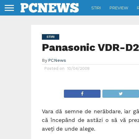
STIRI
PREVIEW
STIRI
Panasonic VDR-D
By
PCNews
Posted on
10/04/2008
Vara dă semne de nerăbdare, iar gân
că începând de astăzi o să vă prez
aveţi de unde alege.