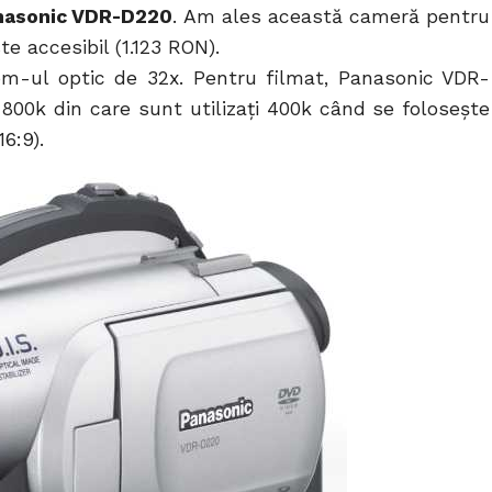
nasonic VDR-D220
. Am ales această cameră pentru
te accesibil (1.123 RON).
om-ul optic de 32x. Pentru filmat, Panasonic VDR-
00k din care sunt utilizaţi 400k când se foloseşte
6:9).