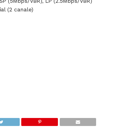
SP (5Mbps/VBR), LP (2.5Mbps/VBR)
al (2 canale)