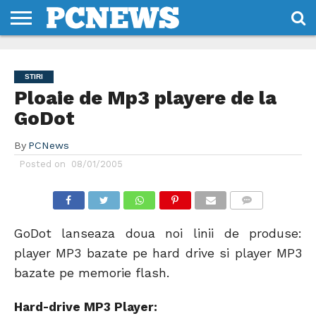
HOME
STIRI
REVIEWS
DESPRE
CONTACT
TERMENI
CODURI/LICENTE
NOI
SI
STIRI
CONDITII
Ploaie de Mp3 playere de la
GoDot
By
PCNews
Posted on
08/01/2005
COMMENTS
GoDot lanseaza doua noi linii de produse:
player MP3 bazate pe hard drive si player MP3
bazate pe memorie flash.
Hard-drive MP3 Player: