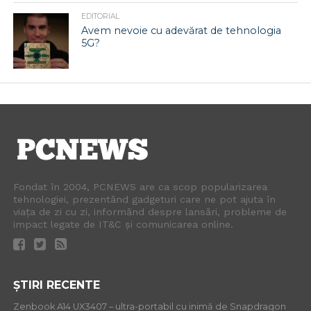
EDITORIAL
Avem nevoie cu adevărat de tehnologia
5G?
Fondat în 2004, PCNEWS are ca scop popularizarea
tehnologiei, prezentând gadgeturi care ne pot ajuta în
viața de zi cu zi, informând despre lansări, probleme de
impact legate de IT&C și comunicarea online.
ȘTIRI RECENTE
Zenbook A14 UX3407 – ultra-portabil cu inimă de Snapdragon