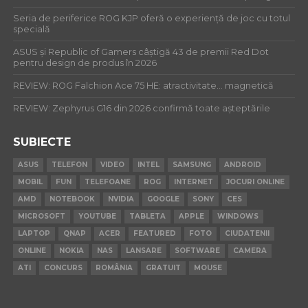
Seria de periferice ROG KJP oferă o experiență de joc cu totul
specială
ASUS și Republic of Gamers câștigă 43 de premii Red Dot
pentru design de produs în 2026
REVIEW: ROG Falchion Ace 75 HE: atractivitate… magnetică
REVIEW: Zephyrus G16 din 2026 confirmă toate așteptările
SUBIECTE
ASUS
TELEFON
VIDEO
INTEL
SAMSUNG
ANDROID
MOBIL
FUN
TELEFOANE
ROG
INTERNET
JOCURI ONLINE
AMD
NOTEBOOK
NVIDIA
GOOGLE
SONY
CES
MICROSOFT
YOUTUBE
TABLETA
APPLE
WINDOWS
LAPTOP
QNAP
ACER
FEATURED
FOTO
CIUDATENII
ONLINE
NOKIA
NAS
LANSARE
SOFTWARE
CAMERA
ATI
CONCURS
ROMÂNIA
GRATUIT
MOUSE