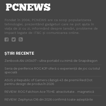
Fondat în 2004, PCNEWS are ca scop popularizarea
tehnologiei, prezentând gadgeturi care ne pot ajuta în
viața de zi cu zi, informând despre lansări, probleme de
impact legate de IT&C și comunicarea online.
ȘTIRI RECENTE
Zenbook A14 UX3407 – ultra-portabil cu inimă de Snapdragon
Seria de periferice ROG KJP oferă o experiență de joc cu totul
specială
ASUS și Republic of Gamers câștigă 43 de premii Red Dot
pentru design de produs în 2026
REVIEW: ROG Falchion Ace 75 HE: atractivitate… magnetică
REVIEW: Zephyrus G16 din 2026 confirmă toate așteptările