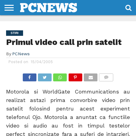
HOME
STIRI
REVIEWS
DESPRE
CONTACT
TERMENI
CODURI/LICENTE
NOI
SI
STIRI
CONDITII
Primul video call prin satelit
By
PCNews
Posted on
15/04/2005
COMMENTS
Motorola si WorldGate Communications au
realizat astazi prima convorbire video prin
satelit folosind pentru acest experiment
telefonul Ojo. Motorola a anuntat ca functiile
video si audio au fost in timpul testelor
perfect sincronizate fara a suferi de intarzieri.