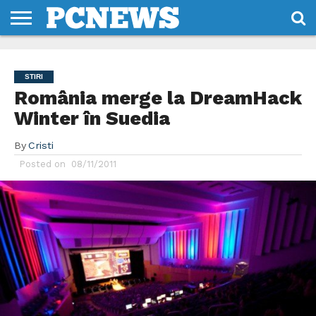
HOME
STIRI
REVIEWS
DESPRE
CONTACT
TERMENI
CODURI/LICENTE
NOI
SI
STIRI
CONDITII
România merge la DreamHack
Winter în Suedia
By
Cristi
Posted on
08/11/2011