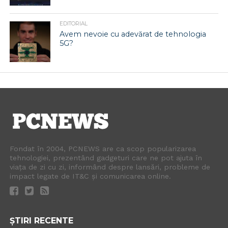
EDITORIAL
Avem nevoie cu adevărat de tehnologia
5G?
Fondat în 2004, PCNEWS are ca scop popularizarea
tehnologiei, prezentând gadgeturi care ne pot ajuta în
viața de zi cu zi, informând despre lansări, probleme de
impact legate de IT&C și comunicarea online.
ȘTIRI RECENTE