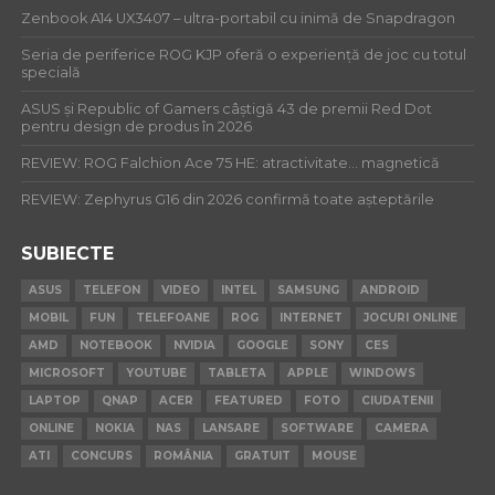
Zenbook A14 UX3407 – ultra-portabil cu inimă de Snapdragon
Seria de periferice ROG KJP oferă o experiență de joc cu totul
specială
ASUS și Republic of Gamers câștigă 43 de premii Red Dot
pentru design de produs în 2026
REVIEW: ROG Falchion Ace 75 HE: atractivitate… magnetică
REVIEW: Zephyrus G16 din 2026 confirmă toate așteptările
SUBIECTE
ASUS
TELEFON
VIDEO
INTEL
SAMSUNG
ANDROID
MOBIL
FUN
TELEFOANE
ROG
INTERNET
JOCURI ONLINE
AMD
NOTEBOOK
NVIDIA
GOOGLE
SONY
CES
MICROSOFT
YOUTUBE
TABLETA
APPLE
WINDOWS
LAPTOP
QNAP
ACER
FEATURED
FOTO
CIUDATENII
ONLINE
NOKIA
NAS
LANSARE
SOFTWARE
CAMERA
ATI
CONCURS
ROMÂNIA
GRATUIT
MOUSE