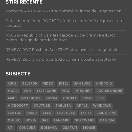
ȘTIRI RECENTE
Zenbook A14 UX3407 – ultra-portabil cu inimă de Snapdragon
Seria de periferice ROG KJP oferă o experiență de joc cu totul
specială
ASUS și Republic of Gamers câștigă 43 de premii Red Dot
pentru design de produs în 2026
REVIEW: ROG Falchion Ace 75 HE: atractivitate… magnetică
REVIEW: Zephyrus G16 din 2026 confirmă toate așteptările
SUBIECTE
ASUS
TELEFON
VIDEO
INTEL
SAMSUNG
ANDROID
MOBIL
FUN
TELEFOANE
ROG
INTERNET
JOCURI ONLINE
AMD
NOTEBOOK
NVIDIA
GOOGLE
SONY
CES
MICROSOFT
YOUTUBE
TABLETA
APPLE
WINDOWS
LAPTOP
QNAP
ACER
FEATURED
FOTO
CIUDATENII
ONLINE
NOKIA
NAS
LANSARE
SOFTWARE
CAMERA
ATI
CONCURS
ROMÂNIA
GRATUIT
MOUSE