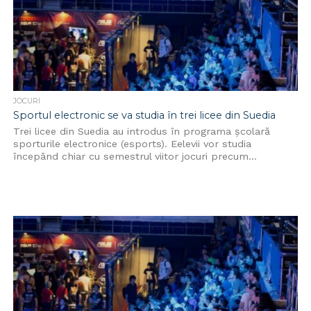
JOCURI
Sportul electronic se va studia în trei licee din Suedia
Trei licee din Suedia au introdus în programa școlară
sporturile electronice (esports). Eelevii vor studia
începând chiar cu semestrul viitor jocuri precum...