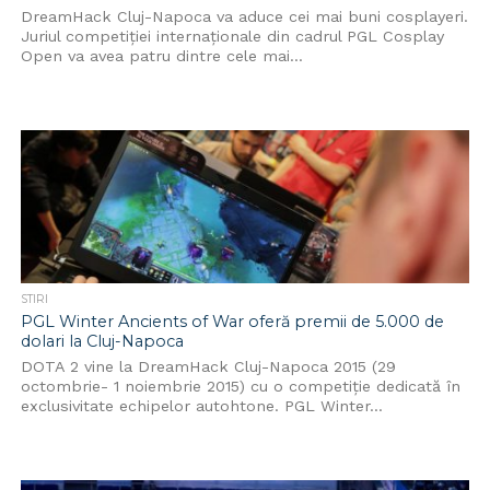
DreamHack Cluj-Napoca va aduce cei mai buni cosplayeri.
Juriul competiției internaționale din cadrul PGL Cosplay
Open va avea patru dintre cele mai...
STIRI
PGL Winter Ancients of War oferă premii de 5.000 de
dolari la Cluj-Napoca
DOTA 2 vine la DreamHack Cluj-Napoca 2015 (29
octombrie- 1 noiembrie 2015) cu o competiție dedicată în
exclusivitate echipelor autohtone. PGL Winter...