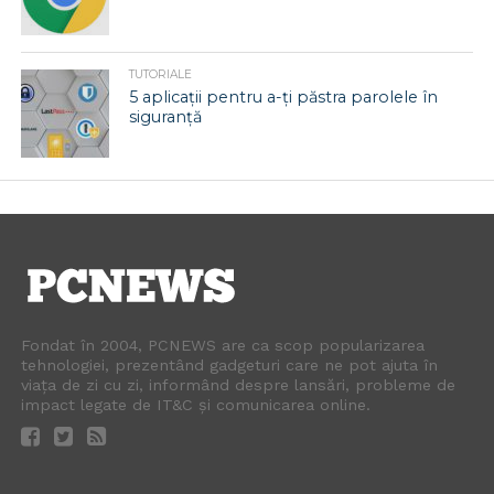
TUTORIALE
5 aplicații pentru a-ți păstra parolele în
siguranță
Fondat în 2004, PCNEWS are ca scop popularizarea
tehnologiei, prezentând gadgeturi care ne pot ajuta în
viața de zi cu zi, informând despre lansări, probleme de
impact legate de IT&C și comunicarea online.