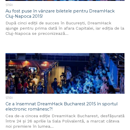
STIRI
Au fost puse în vânzare biletele pentru DreamHack
Cluj-Napoca 2015!
După cinci ediții de succes în București, DreamHack
ajunge pentru prima dată în afara Capitalei, iar ediția de la
Cluj-Napoca se preconizează...
STIRI
Ce a însemnat DreamHack Bucharest 2015 în sportul
electronic românesc?!
Cea de-a cincea ediție DreamHack Bucharest, desfăşurată
între 24 și 26 aprilie la Sala Polivalentă, a marcat câteva
noi premiere în lumea...