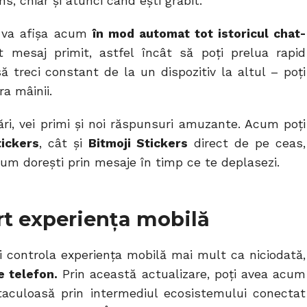
s, chiar și atunci când ești grăbit.
l va afișa acum
în mod automat tot istoricul chat-
esaj primit, astfel încât să poți prelua rapid
 treci constant de la un dispozitiv la altul – poți
a mâinii.
ri, vei primi și noi răspunsuri amuzante. Acum poți
ickers
, cât și
Bitmoji Stickers
direct de pe ceas,
cum dorești prin mesaje în timp ce te deplasezi.
rt experiența mobilă
 controla experiența mobilă mai mult ca niciodată,
e telefon.
Prin această actualizare, poți avea acum
taculoasă prin intermediul ecosistemului conectat