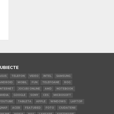
UBIECTE
ASUS
TELEFON
VIDEO
INTEL
SAMSUNG
ANDROID
MOBIL
FUN
TELEFOANE
ROG
INTERNET
JOCURI ONLINE
AMD
NOTEBOOK
NVIDIA
GOOGLE
SONY
CES
MICROSOFT
YOUTUBE
TABLETA
APPLE
WINDOWS
LAPTOP
QNAP
ACER
FEATURED
FOTO
CIUDATENII