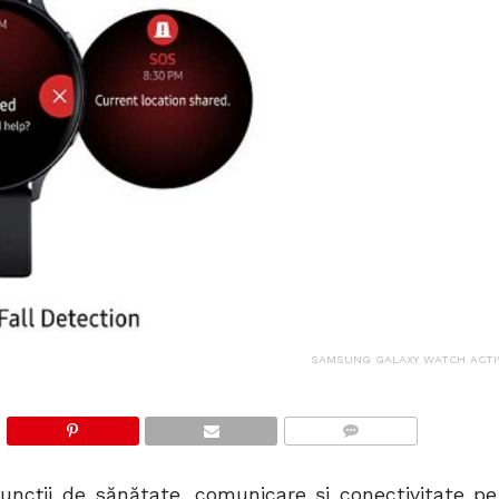
SAMSUNG GALAXY WATCH ACTI
COMMENTS
ncții de sănătate, comunicare și conectivitate pe