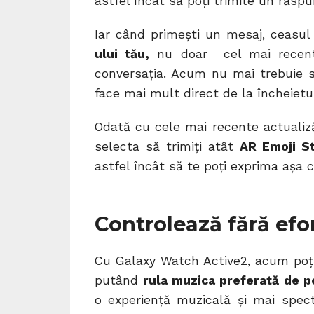
astfel încât să poți trimite un răspun
Iar când primești un mesaj, ceasu
ului tău,
nu doar cel mai recent m
conversația. Acum nu mai trebuie să
face mai mult direct de la încheietur
Odată cu cele mai recente actualiză
selecta să trimiți atât
AR Emoji St
astfel încât să te poți exprima așa 
Controlează fără efo
Cu Galaxy Watch Active2, acum poți
putând
rula muzica preferată de p
o experiență muzicală și mai spec