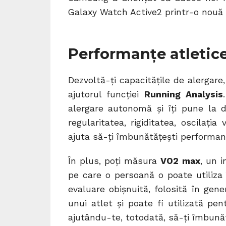
Galaxy Watch Active2 printr-o nouă a
Performanțe atletic
Dezvoltă-ți capacitățile de alergar
ajutorul funcției
Running Analysis
alergare autonomă și îți pune la d
regularitatea, rigiditatea, oscilați
ajuta să-ți îmbunătățești performanța
În plus, poți măsura
VO2 max
, un 
pe care o persoană o poate utiliza î
evaluare obișnuită, folosită în gen
unui atlet și poate fi utilizată pe
ajutându-te, totodată, să-ți îmbunăt