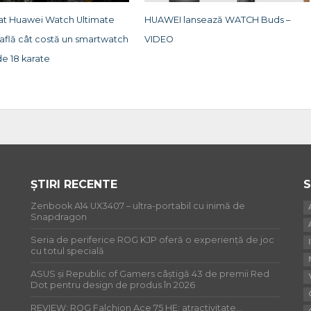
sat Huawei Watch Ultimate
HUAWEI lansează WATCH Buds –
 află cât costă un smartwatch
VIDEO
de 18 karate
ȘTIRI RECENTE
S
Zenbook A14 UX3407 – ultra-portabil cu inimă de
Snapdragon
Seria de periferice ROG KJP oferă o experiență de joc
cu totul specială
ASUS și Republic of Gamers câștigă 43 de premii Red
Dot pentru design de produs în 2026
REVIEW: ROG Falchion Ace 75 HE: atractivitate…