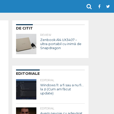
DE CITIT
REVIEW
Zenbook A14 UX3407 –
ultra-portabil cu inimă de
Snapdragon
EDITORIALE
EDITORIAL
Windows 11: a fi sau a nu fi…
la zi (Cum am făcut
update)
EDITORIAL
Avem nevoie cu adevărat