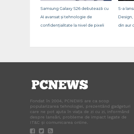
Samsung Galaxy S26 debutează cu
S-a lan
AI avansat și tehnologie de
Design,
confidențialitate la nivel de pixeli
din aur 
Fondat în 2004, PCNEWS are ca scop
popularizarea tehnologiei, prezentând gadgeturi
care ne pot ajuta în viața de zi cu zi, informând
despre lansări, probleme de impact legate de
IT&C și comunicarea online.