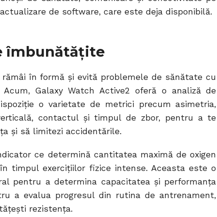
ctualizare de software, care este deja disponibilă.
e îmbunătățite
e, rămâi în formă și evită problemele de sănătate cu
. Acum, Galaxy Watch Active2 oferă o analiză de
ispoziție o varietate de metrici precum asimetria,
a verticală, contactul și timpul de zbor, pentru a te
 și să limitezi accidentările.
indicator ce determină cantitatea maximă de oxigen
n timpul exercițiilor fizice intense. Aceasta este o
eral pentru a determina capacitatea și performanța
ntru a evalua progresul din rutina de antrenament,
ățești rezistența.