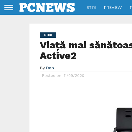
STIRI
PREVIEW
STIRI
Viață mai sănătoa
Active2
By
Dan
Posted on
11/09/2020