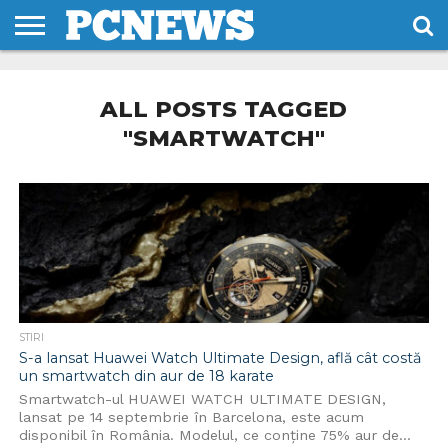
HOME
STIRI
REVIEWS
DESPRE
CONTACT
TERMENI
CODURI/LICENTE
NOI
SI
ALL POSTS TAGGED
CONDITII
"SMARTWATCH"
STIRI
S-a lansat Huawei Watch Ultimate Design, află cât costă
un smartwatch din aur de 18 karate
Smartwatch-ul HUAWEI WATCH ULTIMATE DESIGN,
lansat pe 14 septembrie în Barcelona, este acum
disponibil în România. Modelul, ce conține 75% aur de...