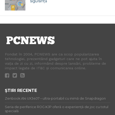
siguranță
Fondat în 2004, PCNEWS are ca scop popularizarea
tehnologiei, prezentând gadgeturi care ne pot ajuta în
viața de zi cu zi, informând despre lansări, probleme de
impact legate de IT&C și comunicarea online.
ȘTIRI RECENTE
Zenbook A14 UX3407 – ultra-portabil cu inimă de Snapdragon
Seria de periferice ROG KJP oferă o experiență de joc cu totul
specială