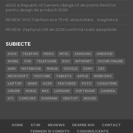
ASUS și Republic of Gamers câștigă 43 de premii Red Dot
pentru design de produs în 2026
REVIEW: ROG Falchion Ace 75 HE: atractivitate… magnetică
REVIEW: Zephyrus G16 din 2026 confirmă toate așteptările
SUBIECTE
ASUS
TELEFON
VIDEO
INTEL
SAMSUNG
ANDROID
MOBIL
FUN
TELEFOANE
ROG
INTERNET
JOCURI ONLINE
AMD
NOTEBOOK
NVIDIA
GOOGLE
SONY
CES
MICROSOFT
YOUTUBE
TABLETA
APPLE
WINDOWS
LAPTOP
QNAP
ACER
FEATURED
FOTO
CIUDATENII
ONLINE
NOKIA
NAS
LANSARE
SOFTWARE
CAMERA
ATI
CONCURS
ROMÂNIA
GRATUIT
MOUSE
HOME
STIRI
REVIEWS
DESPRE NOI
CONTACT
TERMENI SI CONDITII
CODURI/LICENTE