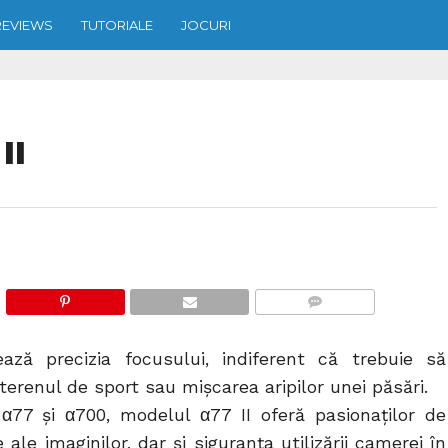
REVIEWS
TUTORIALE
JOCURI
II
COMMENTS
ează precizia focusului, indiferent că trebuie să
erenul de sport sau mișcarea aripilor unei păsări.
α77 și α700, modelul α77 II oferă pasionaților de
 ale imaginilor, dar și siguranța utilizării camerei în