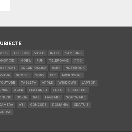
UBIECTE
ASUS
TELEFON
VIDEO
INTEL
SAMSUNG
ANDROID
MOBIL
FUN
TELEFOANE
ROG
INTERNET
JOCURI ONLINE
AMD
NOTEBOOK
NVIDIA
GOOGLE
SONY
CES
MICROSOFT
YOUTUBE
TABLETA
APPLE
WINDOWS
LAPTOP
QNAP
ACER
FEATURED
FOTO
CIUDATENII
ONLINE
NOKIA
NAS
LANSARE
SOFTWARE
CAMERA
ATI
CONCURS
ROMÂNIA
GRATUIT
MOUSE