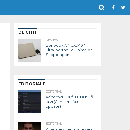
DE CITIT
REVIEW
Zenbook A14 UX3407 –
ultra-portabil cu inimă de
Snapdragon
EDITORIALE
EDITORIAL
Windows 11: a fi sau a nu fi…
la zi (Cum am făcut
update)
EDITORIAL
Avem nevoie cu adevărat