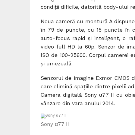
condiții dificile, datorită body-ului r
Noua cameră cu montură A dispune d
în 79 de puncte, cu 15 puncte în c
auto-focus rapid și inteligent, o r
video full HD la 60p. Senzor de i
ISO de 100-25600. Corpul camerei es
și umezeală.
Senzorul de imagine Exmor CMOS de
care elimină spațiile dintre pixelii a
Camera digitală Sony α77 II cu obi
vânzare din vara anului 2014.
Sony α77 II