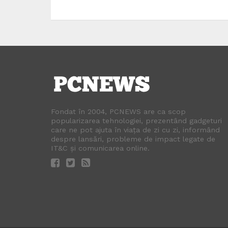
Fondat în 2004, PCNEWS are ca scop
popularizarea tehnologiei, prezentând gadgeturi
care ne pot ajuta în viața de zi cu zi, informând
despre lansări, probleme de impact legate de
IT&C și comunicarea online.