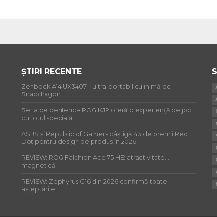
ȘTIRI RECENTE
S
Zenbook A14 UX3407 – ultra-portabil cu inimă de
Snapdragon
Seria de periferice ROG KJP oferă o experiență de joc
cu totul specială
ASUS și Republic of Gamers câștigă 43 de premii Red
Dot pentru design de produs în 2026
REVIEW: ROG Falchion Ace 75 HE: atractivitate…
magnetică
REVIEW: Zephyrus G16 din 2026 confirmă toate
așteptările