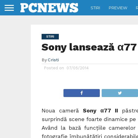
STIRI
PREVIEW
STIRI
Sony lansează α77 
By
Cristi
Posted on
07/05/2014
Noua cameră
Sony α77 II
păstr
surprindă scene foarte dinamice pe t
Având la bază funcțiile camerelor 
fotografie îmbunătățiri considerabile