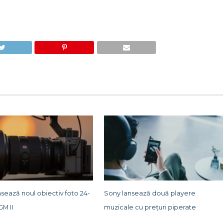
sează noul obiectiv foto 24-
Sony lansează două playere
GM II
muzicale cu prețuri piperate