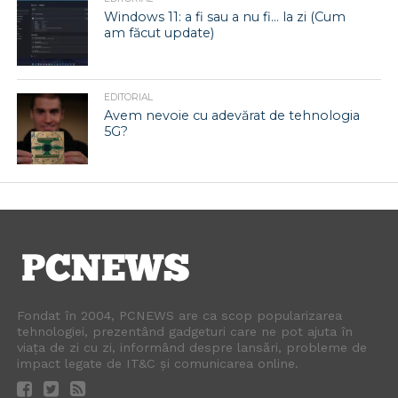
Windows 11: a fi sau a nu fi… la zi (Cum
am făcut update)
EDITORIAL
Avem nevoie cu adevărat de tehnologia
5G?
Fondat în 2004, PCNEWS are ca scop popularizarea
tehnologiei, prezentând gadgeturi care ne pot ajuta în
viața de zi cu zi, informând despre lansări, probleme de
impact legate de IT&C și comunicarea online.