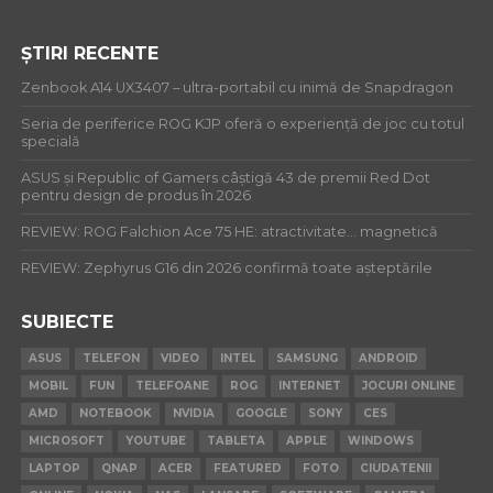
ȘTIRI RECENTE
Zenbook A14 UX3407 – ultra-portabil cu inimă de Snapdragon
Seria de periferice ROG KJP oferă o experiență de joc cu totul
specială
ASUS și Republic of Gamers câștigă 43 de premii Red Dot
pentru design de produs în 2026
REVIEW: ROG Falchion Ace 75 HE: atractivitate… magnetică
REVIEW: Zephyrus G16 din 2026 confirmă toate așteptările
SUBIECTE
ASUS
TELEFON
VIDEO
INTEL
SAMSUNG
ANDROID
MOBIL
FUN
TELEFOANE
ROG
INTERNET
JOCURI ONLINE
AMD
NOTEBOOK
NVIDIA
GOOGLE
SONY
CES
MICROSOFT
YOUTUBE
TABLETA
APPLE
WINDOWS
LAPTOP
QNAP
ACER
FEATURED
FOTO
CIUDATENII