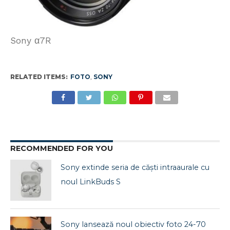
Sony α7R
RELATED ITEMS:
FOTO
,
SONY
RECOMMENDED FOR YOU
Sony extinde seria de căști intraaurale cu
noul LinkBuds S
Sony lansează noul obiectiv foto 24-70