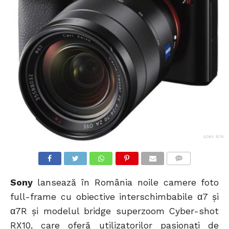
SONY Α7R
COMMENTS
Sony
lansează în România noile camere foto
full-frame cu obiective interschimbabile α7 și
α7R și modelul bridge superzoom Cyber-shot
RX10, care oferă utilizatorilor pasionați de