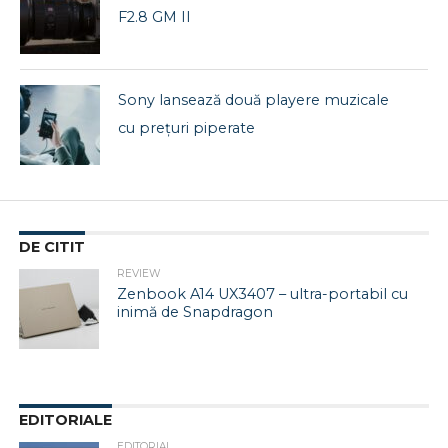
F2.8 GM II
Sony lansează două playere muzicale
cu prețuri piperate
DE CITIT
REVIEW
Zenbook A14 UX3407 – ultra-portabil cu
inimă de Snapdragon
EDITORIALE
EDITORIAL