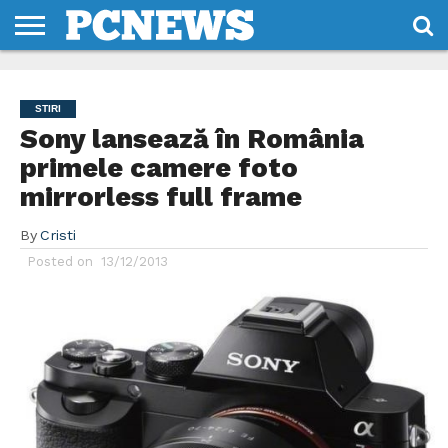
HOME
STIRI
REVIEWS
DESPRE
CONTACT
TERMENI
CODURI/LICENTE
NOI
SI
STIRI
CONDITII
Sony lansează în România
primele camere foto
mirrorless full frame
By
Cristi
Posted on
13/12/2013