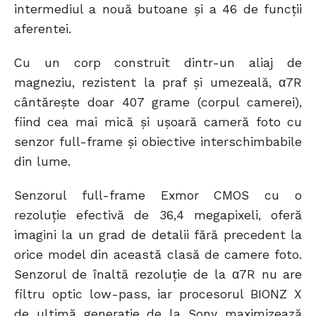
intermediul a nouă butoane și a 46 de funcții
aferentei.
Cu un corp construit dintr-un aliaj de
magneziu, rezistent la praf și umezeală, α7R
cântărește doar 407 grame (corpul camerei),
fiind cea mai mică și ușoară cameră foto cu
senzor full-frame și obiective interschimbabile
din lume.
Senzorul full-frame Exmor CMOS cu o
rezoluție efectivă de 36,4 megapixeli, oferă
imagini la un grad de detalii fără precedent la
orice model din această clasă de camere foto.
Senzorul de înaltă rezoluție de la α7R nu are
filtru optic low-pass, iar procesorul BIONZ X
de ultimă generație de la Sony maximizează