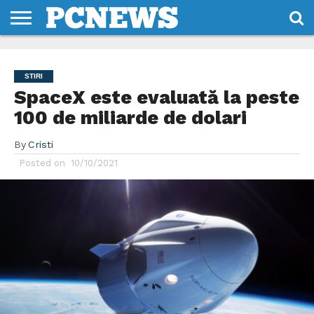
HOME
STIRI
REVIEWS
DESPRE
CONTACT
TERMENI
CODURI/LICENTE
NOI
SI
STIRI
CONDITII
SpaceX este evaluată la peste
100 de miliarde de dolari
By
Cristi
Posted on
10/10/2021