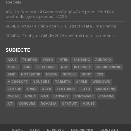
specială
ASUS și Republic of Gamers câștigă 43 de premii Red Dot
pentru design de produs în 2026
REVIEW: ROG Falchion Ace 75 HE: atractivitate… magnetică
REVIEW: Zephyrus G16 din 2026 confirmă toate așteptările
SUBIECTE
ASUS
TELEFON
VIDEO
INTEL
SAMSUNG
ANDROID
MOBIL
FUN
TELEFOANE
ROG
INTERNET
JOCURI ONLINE
AMD
NOTEBOOK
NVIDIA
GOOGLE
SONY
CES
MICROSOFT
YOUTUBE
TABLETA
APPLE
WINDOWS
LAPTOP
QNAP
ACER
FEATURED
FOTO
CIUDATENII
ONLINE
NOKIA
NAS
LANSARE
SOFTWARE
CAMERA
ATI
CONCURS
ROMÂNIA
GRATUIT
MOUSE
HOME
STIRI
REVIEWS
DESPRE NOI
CONTACT