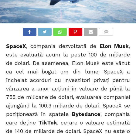
SPACEX DRAGON
COMMENTS
SpaceX
, compania dezvoltată de
Elon Musk
,
este evaluată acum la peste 100 de miliarde
de dolari. De asemenea, Elon Musk este văzut
ca cel mai bogat om din lume. SpaceX a
încheiat acorduri cu investitori privați pentru
vânzarea a unor acţiuni în valoare de până la
755 de milioane de dolari, evaluarea companiei
ajungând la 100,3 miliarde de dolari. SpaceX se
poziționează în spatele
Bytedance
, compania
care deține
TikTok
, ce are o valoare estimată
de 140 de miliarde de dolari. SpaceX nu este o