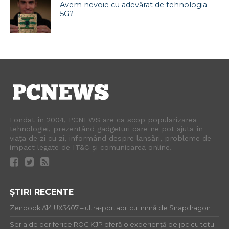
Avem nevoie cu adevărat de tehnologia
5G?
Fondat în 2004, PCNEWS are ca scop popularizarea
tehnologiei, prezentând gadgeturi care ne pot ajuta în
viața de zi cu zi, informând despre lansări, probleme de
impact legate de IT&C și comunicarea online.
ȘTIRI RECENTE
Zenbook A14 UX3407 – ultra-portabil cu inimă de Snapdragon
Seria de periferice ROG KJP oferă o experiență de joc cu totul