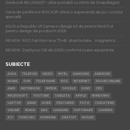
Zenbook A14 UX3407 – ultra-portabil cu inimă de Snapdragon
Seria de periferice ROG KJP oferă o experiență de joc cu totul
specială
ASUS și Republic of Gamers câștigă 43 de premii Red Dot
pentru design de produs în 2026
REVIEW: ROG Falchion Ace 75 HE: atractivitate… magnetică
REVIEW: Zephyrus G16 din 2026 confirmă toate așteptările
SUBIECTE
ASUS
TELEFON
VIDEO
INTEL
SAMSUNG
ANDROID
MOBIL
FUN
TELEFOANE
ROG
INTERNET
JOCURI ONLINE
AMD
NOTEBOOK
NVIDIA
GOOGLE
SONY
CES
MICROSOFT
YOUTUBE
TABLETA
APPLE
WINDOWS
LAPTOP
QNAP
ACER
FEATURED
FOTO
CIUDATENII
ONLINE
NOKIA
NAS
LANSARE
SOFTWARE
CAMERA
ATI
CONCURS
ROMÂNIA
GRATUIT
MOUSE