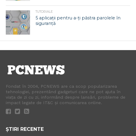
TUTORIALE
5 aplicații pentru a-ți păstra parolele în
siguranță
Fondat în 2004, PCNEWS are ca scop popularizarea
tehnologiei, prezentând gadgeturi care ne pot ajuta în
viața de zi cu zi, informând despre lansări, probleme de
impact legate de IT&C și comunicarea online.
ȘTIRI RECENTE