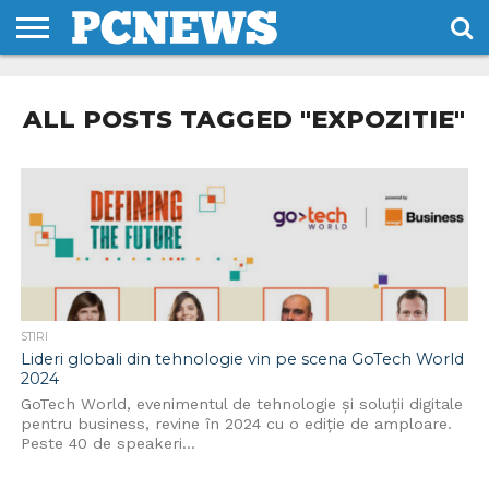
HOME
STIRI
REVIEWS
DESPRE
CONTACT
TERMENI
CODURI/LICENTE
NOI
SI
ALL POSTS TAGGED "EXPOZITIE"
CONDITII
STIRI
Lideri globali din tehnologie vin pe scena GoTech World
2024
GoTech World, evenimentul de tehnologie și soluții digitale
pentru business, revine în 2024 cu o ediție de amploare.
Peste 40 de speakeri...