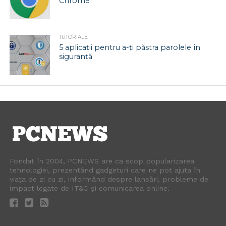
Chrome
TUTORIALE
5 aplicații pentru a-ți păstra parolele în
siguranță
Fondat în 2004, PCNEWS are ca scop popularizarea
tehnologiei, prezentând gadgeturi care ne pot ajuta în
viața de zi cu zi, informând despre lansări, probleme de
impact legate de IT&C și comunicarea online.