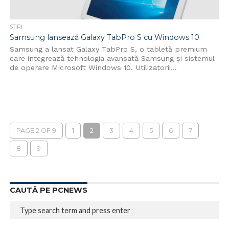
STIRI
Samsung lansează Galaxy TabPro S cu Windows 10
Samsung a lansat Galaxy TabPro S, o tabletă premium
care integrează tehnologia avansată Samsung și sistemul
de operare Microsoft Windows 10. Utilizatorii...
PAGE 2 OF 9
1
2
3
4
5
6
7
8
9
CAUTĂ PE PCNEWS