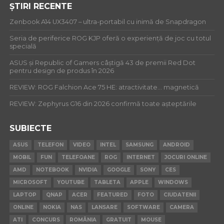
ȘTIRI RECENTE
Zenbook A14 UX3407 – ultra-portabil cu inimă de Snapdragon
Seria de periferice ROG KJP oferă o experiență de joc cu totul
specială
ASUS și Republic of Gamers câștigă 43 de premii Red Dot
pentru design de produs în 2026
REVIEW: ROG Falchion Ace 75 HE: atractivitate… magnetică
REVIEW: Zephyrus G16 din 2026 confirmă toate așteptările
SUBIECTE
ASUS
TELEFON
VIDEO
INTEL
SAMSUNG
ANDROID
MOBIL
FUN
TELEFOANE
ROG
INTERNET
JOCURI ONLINE
AMD
NOTEBOOK
NVIDIA
GOOGLE
SONY
CES
MICROSOFT
YOUTUBE
TABLETA
APPLE
WINDOWS
LAPTOP
QNAP
ACER
FEATURED
FOTO
CIUDATENII
ONLINE
NOKIA
NAS
LANSARE
SOFTWARE
CAMERA
ATI
CONCURS
ROMÂNIA
GRATUIT
MOUSE