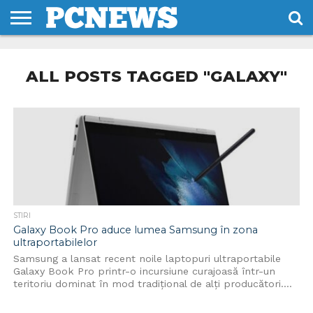
HOME
STIRI
REVIEWS
DESPRE
CONTACT
TERMENI
CODURI/LICENTE
NOI
SI
ALL POSTS TAGGED "GALAXY"
CONDITII
STIRI
Galaxy Book Pro aduce lumea Samsung în zona
ultraportabilelor
Samsung a lansat recent noile laptopuri ultraportabile
Galaxy Book Pro printr-o incursiune curajoasă într-un
teritoriu dominat în mod tradițional de alți producători....