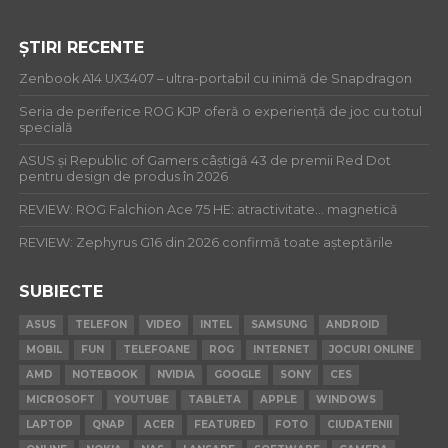
ȘTIRI RECENTE
Zenbook A14 UX3407 – ultra-portabil cu inimă de Snapdragon
Seria de periferice ROG KJP oferă o experiență de joc cu totul
specială
ASUS și Republic of Gamers câștigă 43 de premii Red Dot
pentru design de produs în 2026
REVIEW: ROG Falchion Ace 75 HE: atractivitate… magnetică
REVIEW: Zephyrus G16 din 2026 confirmă toate așteptările
SUBIECTE
ASUS
TELEFON
VIDEO
INTEL
SAMSUNG
ANDROID
MOBIL
FUN
TELEFOANE
ROG
INTERNET
JOCURI ONLINE
AMD
NOTEBOOK
NVIDIA
GOOGLE
SONY
CES
MICROSOFT
YOUTUBE
TABLETA
APPLE
WINDOWS
LAPTOP
QNAP
ACER
FEATURED
FOTO
CIUDATENII