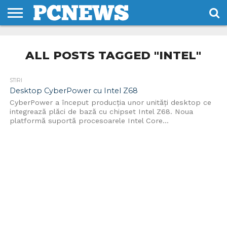
HOME
STIRI
REVIEWS
DESPRE
CONTACT
TERMENI
CODURI/LICENTE
NOI
SI
ALL POSTS TAGGED "INTEL"
CONDITII
STIRI
Desktop CyberPower cu Intel Z68
CyberPower a început producția unor unități desktop ce
integrează plăci de bază cu chipset Intel Z68. Noua
platformă suportă procesoarele Intel Core...