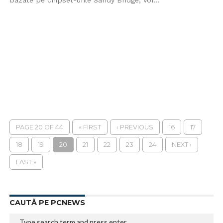
bazate pe chipset-urile Sandy Bridge, vor...
PAGE 20 OF 44
« FIRST
‹ PREVIOUS
16
17
18
19
20
21
22
23
24
NEXT ›
LAST »
CAUTĂ PE PCNEWS