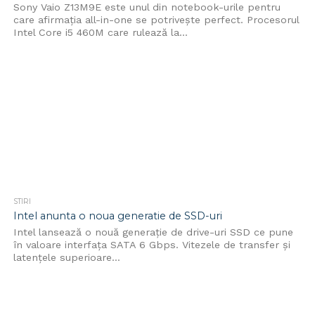
Sony Vaio Z13M9E este unul din notebook-urile pentru
care afirmația all-in-one se potrivește perfect. Procesorul
Intel Core i5 460M care rulează la...
STIRI
Intel anunta o noua generatie de SSD-uri
Intel lansează o nouă generație de drive-uri SSD ce pune
în valoare interfața SATA 6 Gbps. Vitezele de transfer și
latențele superioare...