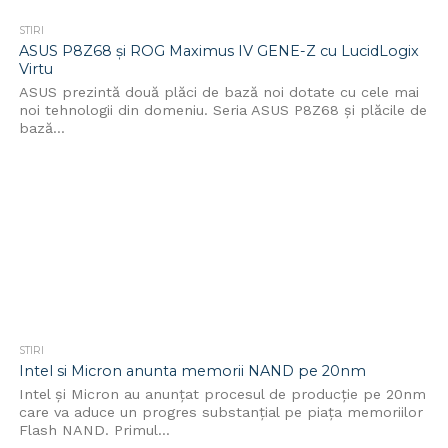
STIRI
ASUS P8Z68 și ROG Maximus IV GENE-Z cu LucidLogix
Virtu
ASUS prezintă două plăci de bază noi dotate cu cele mai
noi tehnologii din domeniu. Seria ASUS P8Z68 și plăcile de
bază...
STIRI
Intel si Micron anunta memorii NAND pe 20nm
Intel și Micron au anunțat procesul de producție pe 20nm
care va aduce un progres substanțial pe piața memoriilor
Flash NAND. Primul...