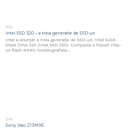
STIRI
Intel SSD 320 – a treia generatie de SSD-uri
Intel a anunțat a treia generaţie de SSD-uri, Intel Solid-
State Drive 320 (Intel SSD 320). Compania a folosit chip-
uri flash NAND fotolitografiate...
STIRI
Sony Vaio Z13M9E