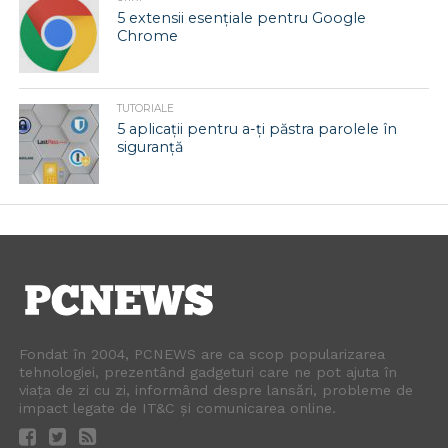
5 extensii esențiale pentru Google
Chrome
TUTORIALE
5 aplicații pentru a-ți păstra parolele în
siguranță
Fondat în 2004, PCNEWS are ca scop popularizarea
tehnologiei, prezentând gadgeturi care ne pot ajuta în
viața de zi cu zi, informând despre lansări, probleme de
impact legate de IT&C și comunicarea online.