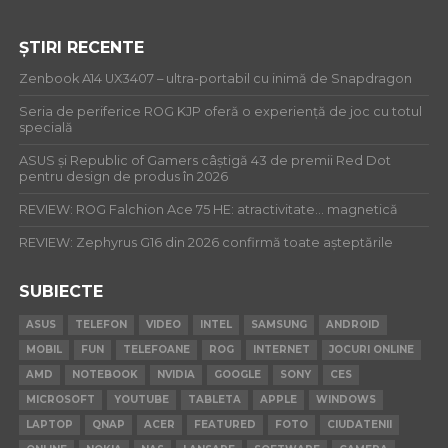
ȘTIRI RECENTE
Zenbook A14 UX3407 – ultra-portabil cu inimă de Snapdragon
Seria de periferice ROG KJP oferă o experiență de joc cu totul
specială
ASUS și Republic of Gamers câștigă 43 de premii Red Dot
pentru design de produs în 2026
REVIEW: ROG Falchion Ace 75 HE: atractivitate… magnetică
REVIEW: Zephyrus G16 din 2026 confirmă toate așteptările
SUBIECTE
ASUS
TELEFON
VIDEO
INTEL
SAMSUNG
ANDROID
MOBIL
FUN
TELEFOANE
ROG
INTERNET
JOCURI ONLINE
AMD
NOTEBOOK
NVIDIA
GOOGLE
SONY
CES
MICROSOFT
YOUTUBE
TABLETA
APPLE
WINDOWS
LAPTOP
QNAP
ACER
FEATURED
FOTO
CIUDATENII