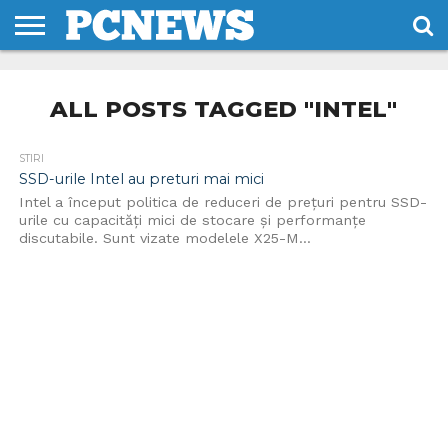
HOME
STIRI
REVIEWS
DESPRE
CONTACT
TERMENI
CODURI/LICENTE
NOI
SI
ALL POSTS TAGGED "INTEL"
CONDITII
STIRI
SSD-urile Intel au preturi mai mici
Intel a început politica de reduceri de prețuri pentru SSD-
urile cu capacități mici de stocare și performanțe
discutabile. Sunt vizate modelele X25-M...