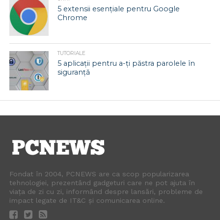
5 extensii esențiale pentru Google
Chrome
TUTORIALE
5 aplicații pentru a-ți păstra parolele în
siguranță
Fondat în 2004, PCNEWS are ca scop popularizarea
tehnologiei, prezentând gadgeturi care ne pot ajuta în
viața de zi cu zi, informând despre lansări, probleme de
impact legate de IT&C și comunicarea online.