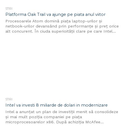
STIRI
Platforma Oak Trail va ajunge pe piata anul viitor
Procesoarele Atom domină piața laptop-urilor și
netbook-urilor devansând prin performanțe și preț orice
alt concurent. În ciuda superioității clare pe care Intel...
STIRI
Intel va investi 8 miliarde de dolari in modernizare
Intel a anunțat un plan de investiții menit să consolideze
și mai mult poziția companiei pe piața
microprocesoarelor x86. După achiziția McAfee...