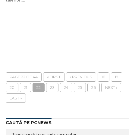
talente,...
PAGE 22 OF 44
« FIRST
‹ PREVIOUS
18
19
20
21
22
23
24
25
26
NEXT ›
LAST »
CAUTĂ PE PCNEWS