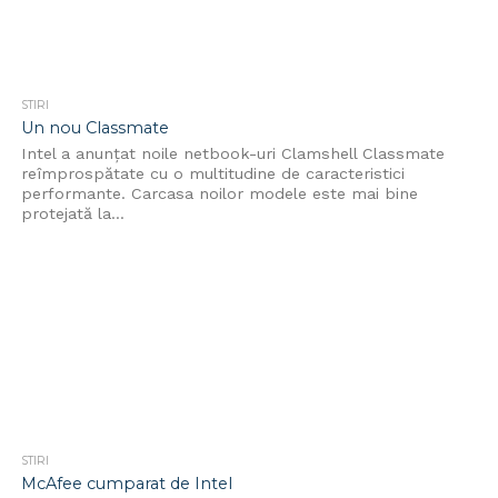
STIRI
Un nou Classmate
Intel a anunțat noile netbook-uri Clamshell Classmate
reîmprospătate cu o multitudine de caracteristici
performante. Carcasa noilor modele este mai bine
protejată la...
STIRI
McAfee cumparat de Intel