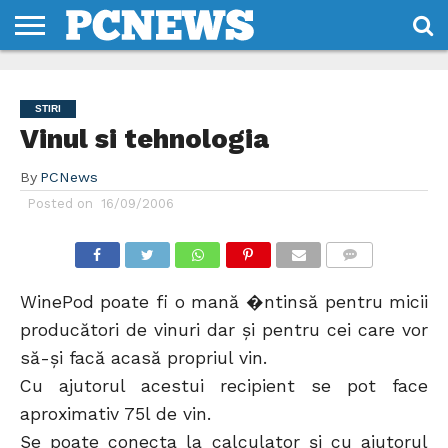
HOME
STIRI
REVIEWS
DESPRE
CONTACT
TERMENI
CODURI/LICENTE
NOI
SI
STIRI
CONDITII
Vinul si tehnologia
By
PCNews
Posted on
16/09/2006
COMMENTS
WinePod poate fi o mană �ntinsă pentru micii
producători de vinuri dar şi pentru cei care vor
să-şi facă acasă propriul vin.
Cu ajutorul acestui recipient se pot face
aproximativ 75l de vin.
Se poate conecta la calculator şi cu ajutorul