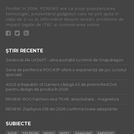
Fondat în 2004, PCNEWS are ca scop popularizarea
tehnologiei, prezentând gadgeturi care ne pot ajuta în
viața de zi cu zi, informând despre lansări, probleme de
impact legate de IT&C și comunicarea online.
ȘTIRI RECENTE
Zenbook A14 UX3407 – ultra-portabil cu inimă de Snapdragon
Seria de periferice ROG KJP oferă o experiență de joc cu totul
specială
ASUS și Republic of Gamers câștigă 43 de premii Red Dot
pentru design de produs în 2026
REVIEW: ROG Falchion Ace 75 HE: atractivitate… magnetică
REVIEW: Zephyrus G16 din 2026 confirmă toate așteptările
SUBIECTE
ASUS
TELEFON
VIDEO
INTEL
SAMSUNG
ANDROID