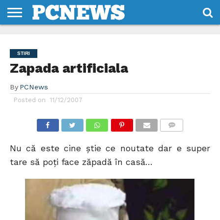
HOME
STIRI
REVIEWS
DESPRE
CONTACT
TERMENI
CODURI/LICENTE
NOI
SI
STIRI
CONDITII
Zapada artificiala
By
PCNews
Posted on
11/12/2007
COMMENTS
Nu că este cine ştie ce noutate dar e super
tare să poţi face zăpadă în casă…