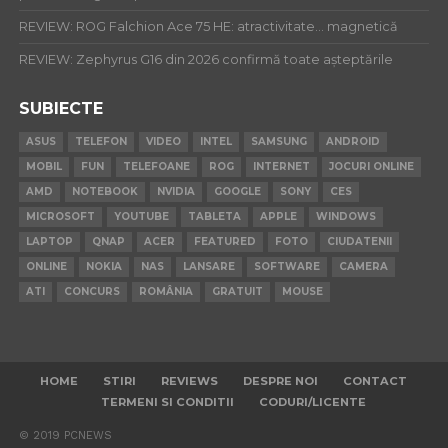
REVIEW: ROG Falchion Ace 75 HE: atractivitate… magnetică
REVIEW: Zephyrus G16 din 2026 confirmă toate așteptările
SUBIECTE
ASUS
TELEFON
VIDEO
INTEL
SAMSUNG
ANDROID
MOBIL
FUN
TELEFOANE
ROG
INTERNET
JOCURI ONLINE
AMD
NOTEBOOK
NVIDIA
GOOGLE
SONY
CES
MICROSOFT
YOUTUBE
TABLETA
APPLE
WINDOWS
LAPTOP
QNAP
ACER
FEATURED
FOTO
CIUDATENII
ONLINE
NOKIA
NAS
LANSARE
SOFTWARE
CAMERA
ATI
CONCURS
ROMÂNIA
GRATUIT
MOUSE
HOME
STIRI
REVIEWS
DESPRE NOI
CONTACT
TERMENI SI CONDITII
CODURI/LICENTE
© 2019 PCNEWS