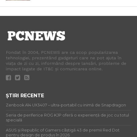
Fondat în 2004, PCNEWS are ca scop popularizarea
tehnologiei, prezentând gadgeturi care ne pot ajuta în
viața de zi cu zi, informând despre lansări, probleme de
impact legate de IT&C și comunicarea online.
ȘTIRI RECENTE
Zenbook A14 UX3407 – ultra-portabil cu inimă de Snapdragon
Seria de periferice ROG KJP oferă o experiență de joc cu totul
specială
ASUS și Republic of Gamers câștigă 43 de premii Red Dot
pentru design de produs în 2026