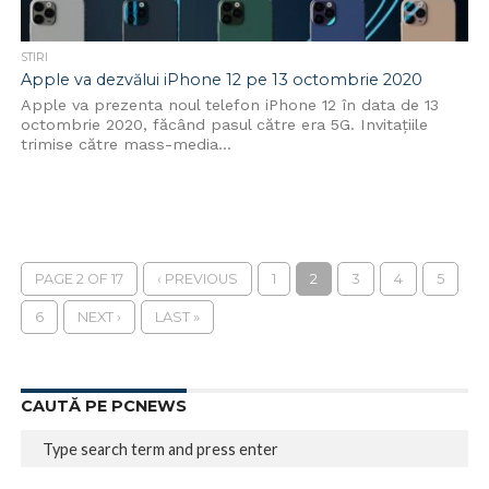
STIRI
Apple va dezvălui iPhone 12 pe 13 octombrie 2020
Apple va prezenta noul telefon iPhone 12 în data de 13
octombrie 2020, făcând pasul către era 5G. Invitațiile
trimise către mass-media...
PAGE 2 OF 17
‹ PREVIOUS
1
2
3
4
5
6
NEXT ›
LAST »
CAUTĂ PE PCNEWS