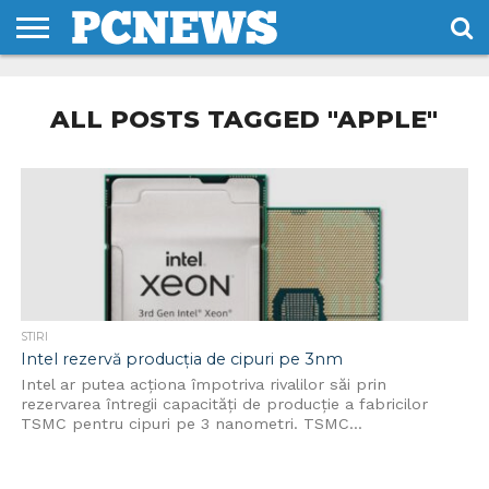
HOME
STIRI
REVIEWS
DESPRE
CONTACT
TERMENI
CODURI/LICENTE
NOI
SI
ALL POSTS TAGGED "APPLE"
CONDITII
STIRI
Intel rezervă producția de cipuri pe 3nm
Intel ar putea acționa împotriva rivalilor săi prin
rezervarea întregii capacități de producție a fabricilor
TSMC pentru cipuri pe 3 nanometri. TSMC...