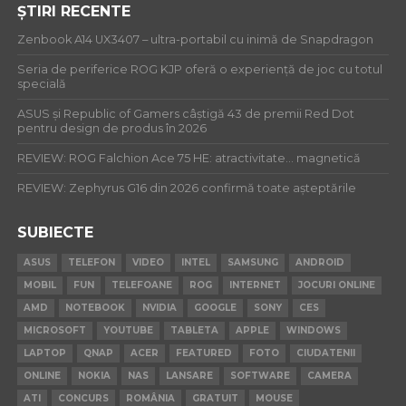
ȘTIRI RECENTE
Zenbook A14 UX3407 – ultra-portabil cu inimă de Snapdragon
Seria de periferice ROG KJP oferă o experiență de joc cu totul
specială
ASUS și Republic of Gamers câștigă 43 de premii Red Dot
pentru design de produs în 2026
REVIEW: ROG Falchion Ace 75 HE: atractivitate… magnetică
REVIEW: Zephyrus G16 din 2026 confirmă toate așteptările
SUBIECTE
ASUS
TELEFON
VIDEO
INTEL
SAMSUNG
ANDROID
MOBIL
FUN
TELEFOANE
ROG
INTERNET
JOCURI ONLINE
AMD
NOTEBOOK
NVIDIA
GOOGLE
SONY
CES
MICROSOFT
YOUTUBE
TABLETA
APPLE
WINDOWS
LAPTOP
QNAP
ACER
FEATURED
FOTO
CIUDATENII
ONLINE
NOKIA
NAS
LANSARE
SOFTWARE
CAMERA
ATI
CONCURS
ROMÂNIA
GRATUIT
MOUSE