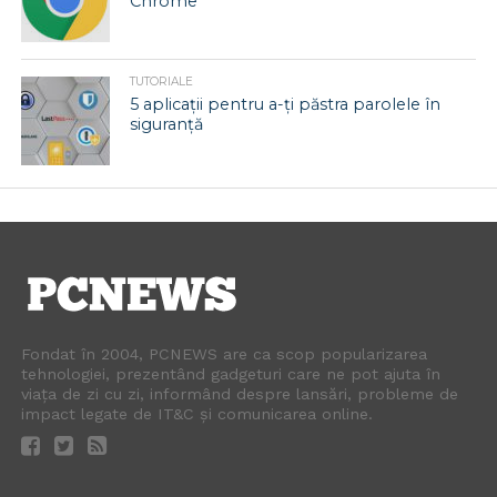
Chrome
TUTORIALE
5 aplicații pentru a-ți păstra parolele în
siguranță
Fondat în 2004, PCNEWS are ca scop popularizarea
tehnologiei, prezentând gadgeturi care ne pot ajuta în
viața de zi cu zi, informând despre lansări, probleme de
impact legate de IT&C și comunicarea online.