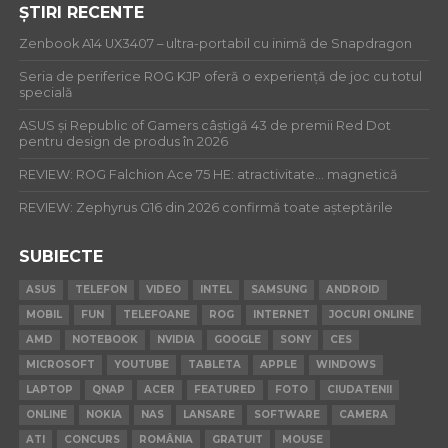
ȘTIRI RECENTE
Zenbook A14 UX3407 – ultra-portabil cu inimă de Snapdragon
Seria de periferice ROG KJP oferă o experiență de joc cu totul
specială
ASUS și Republic of Gamers câștigă 43 de premii Red Dot
pentru design de produs în 2026
REVIEW: ROG Falchion Ace 75 HE: atractivitate… magnetică
REVIEW: Zephyrus G16 din 2026 confirmă toate așteptările
SUBIECTE
ASUS
TELEFON
VIDEO
INTEL
SAMSUNG
ANDROID
MOBIL
FUN
TELEFOANE
ROG
INTERNET
JOCURI ONLINE
AMD
NOTEBOOK
NVIDIA
GOOGLE
SONY
CES
MICROSOFT
YOUTUBE
TABLETA
APPLE
WINDOWS
LAPTOP
QNAP
ACER
FEATURED
FOTO
CIUDATENII
ONLINE
NOKIA
NAS
LANSARE
SOFTWARE
CAMERA
ATI
CONCURS
ROMÂNIA
GRATUIT
MOUSE