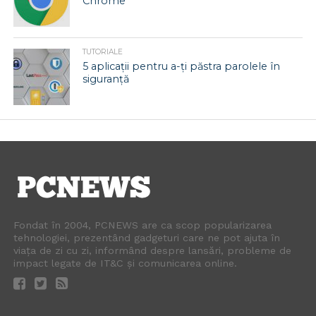
Chrome
TUTORIALE
5 aplicații pentru a-ți păstra parolele în
siguranță
Fondat în 2004, PCNEWS are ca scop popularizarea
tehnologiei, prezentând gadgeturi care ne pot ajuta în
viața de zi cu zi, informând despre lansări, probleme de
impact legate de IT&C și comunicarea online.