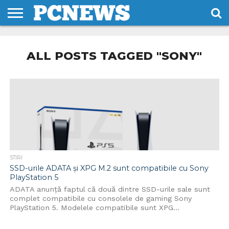
HOME
STIRI
REVIEWS
DESPRE
CONTACT
TERMENI
CODURI/LICENTE
NOI
SI
ALL POSTS TAGGED "SONY"
CONDITII
STIRI
SSD-urile ADATA și XPG M.2 sunt compatibile cu Sony
PlayStation 5
ADATA anunță faptul că două dintre SSD-urile sale sunt
complet compatibile cu consolele de gaming Sony
PlayStation 5. Modelele compatibile sunt XPG...