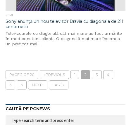
STIRI
Sony anunță un nou televizor Bravia cu diagonala de 211
centimetri
Televizoarele cu diagonală cât mai mare au fost urmărite
în mod constant clienți. O diagonală mai mare însemna
un preț tot mai...
PAGE 2 OF 20
‹ PREVIOUS
1
2
3
4
5
6
NEXT ›
LAST »
CAUTĂ PE PCNEWS